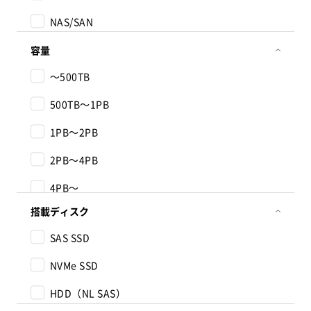
NAS/SAN
容量
～500TB
500TB～1PB
1PB～2PB
2PB～4PB
4PB～
搭載ディスク
SAS SSD
NVMe SSD
HDD（NL SAS）