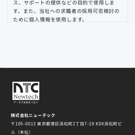
ス、サポートの提供などの目的で使用しま
す。また、当社への求職者の採用可否検討の
ために個人情報を使用します。
当社は、個人情報を厳正に管理し、個人情報
への不正アクセス、紛失、改竄、および漏洩
などに対し、機密を保持します。
お客様の意思により、個人情報の変更、削除
をご要請の際は、適切に対応させていただき
ます。
当社は、個人情報保護に関する法令を遵守し
ます。
株式会社ニューテック
〒105-0013 東京都港区浜松町2丁目7-19 KDX浜松町ビ
ル（本社）